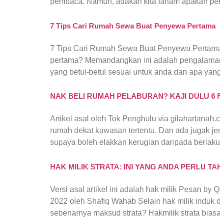
pembaca. Namun, adakah kita faham apakah per
7 Tips Cari Rumah Sewa Buat Penyewa Pertama
7 Tips Cari Rumah Sewa Buat Penyewa Pertam
pertama? Memandangkan ini adalah pengalaman 
yang betul-betul sesuai untuk anda dan apa yang
NAK BELI RUMAH PELABURAN? KAJI DULU 6 F
Artikel asal oleh Tok Penghulu via gilahartana
rumah dekat kawasan tertentu. Dan ada jugak j
supaya boleh elakkan kerugian daripada berlaku
HAK MILIK STRATA: INI YANG ANDA PERLU TA
Versi asal artikel ini adalah hak milik Pesan by 
2022 oleh Shafiq Wahab Selain hak milik induk da
sebenarnya maksud strata? Hakmilik strata bias