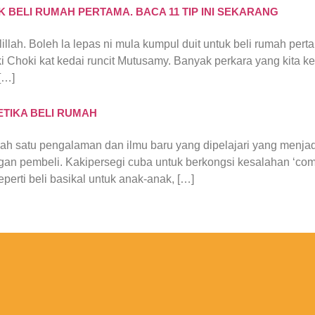
BELI RUMAH PERTAMA. BACA 11 TIP INI SEKARANG
llah. Boleh la lepas ni mula kumpul duit untuk beli rumah pert
Choki kat kedai runcit Mutusamy. Banyak perkara yang kita ke
[…]
ETIKA BELI RUMAH
alah satu pengalaman dan ilmu baru yang dipelajari yang menja
ngan pembeli. Kakipersegi cuba untuk berkongsi kesalahan ‘com
eperti beli basikal untuk anak-anak, […]