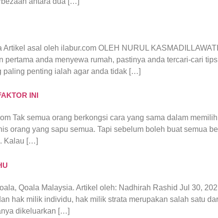
bezaan antara dua […]
a Artikel asal oleh ilabur.com OLEH NURUL KASMADILLAWAT
pertama anda menyewa rumah, pastinya anda tercari-cari tip
 paling penting ialah agar anda tidak […]
AKTOR INI
h.com Tak semua orang berkongsi cara yang sama dalam memilih
enis orang yang sapu semua. Tapi sebelum boleh buat semua b
. Kalau […]
HU
Qoala, Qoala Malaysia. Artikel oleh: Nadhirah Rashid Jul 30, 202
n hak milik individu, hak milik strata merupakan salah satu dar
anya dikeluarkan […]