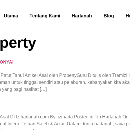
Utama
Tentang Kami
Hartanah
Blog
H
perty
KONYA!
Patut Tahu! Artikel Asal oleh PropertyGuru Ditulis oleh Tram
man untuk tinggal sendiri atau pelaburan, kebanyakan kita ak
h yang bagi nasihat […]
l Asal Di Izihartanah.com By iziharta Posted in Tip Hartan
Intern, Tetuan Saleh & Aizac Dalam dunia hartanah, saya per