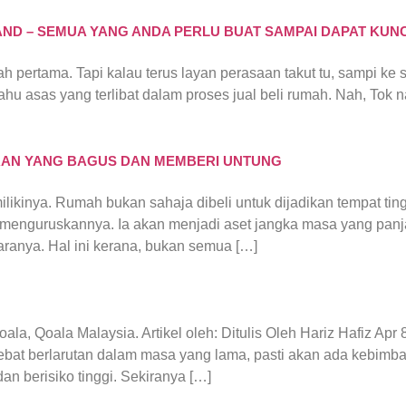
AND – SEMUA YANG ANDA PERLU BUAT SAMPAI DAPAT KUNC
h pertama. Tapi kalau terus layan perasaan takut tu, sampi ke
hu asas yang terlibat dalam proses jual beli rumah. Nah, Tok 
URAN YANG BAGUS DAN MEMBERI UNTUNG
ikinya. Rumah bukan sahaja dibeli untuk dijadikan tempat ting
 menguruskannya. Ia akan menjadi aset jangka masa yang panj
caranya. Hal ini kerana, bukan semua […]
oala, Qoala Malaysia. Artikel oleh: Ditulis Oleh Hariz Hafiz Apr
 lebat berlarutan dalam masa yang lama, pasti akan ada kebimb
n berisiko tinggi. Sekiranya […]