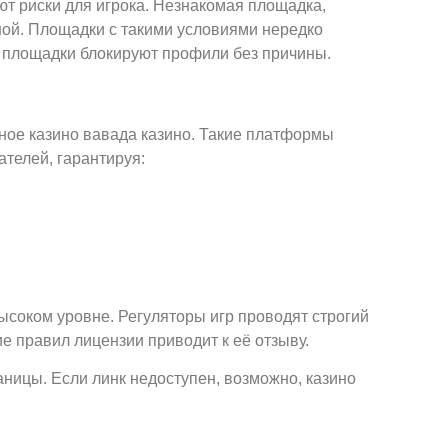
т риски для игрока. Незнакомая площадка,
ной. Площадки с такими условиями нередко
 площадки блокируют профили без причины.
ое казино вавада казино. Такие платформы
ателей, гарантируя:
соком уровне. Регуляторы игр проводят строгий
 правил лицензии приводит к её отзыву.
ницы. Если линк недоступен, возможно, казино