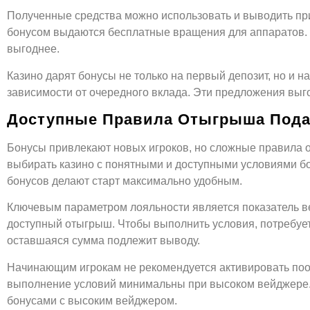
Полученные средства можно использовать и выводить пр
бонусом выдаются бесплатные вращения для аппаратов. 
выгоднее.
Казино дарят бонусы не только на первый депозит, но и 
зависимости от очередного вклада. Эти предложения выго
Доступные Правила Отыгрыша Пода
Бонусы привлекают новых игроков, но сложные правила 
выбирать казино с понятными и доступными условиями 
бонусов делают старт максимально удобным.
Ключевым параметром лояльности является показатель в
доступный отыгрыш. Чтобы выполнить условия, потребует
оставшаяся сумма подлежит выводу.
Начинающим игрокам не рекомендуется активировать по
выполнение условий минимальны при высоком вейджере. 
бонусами с высоким вейджером.