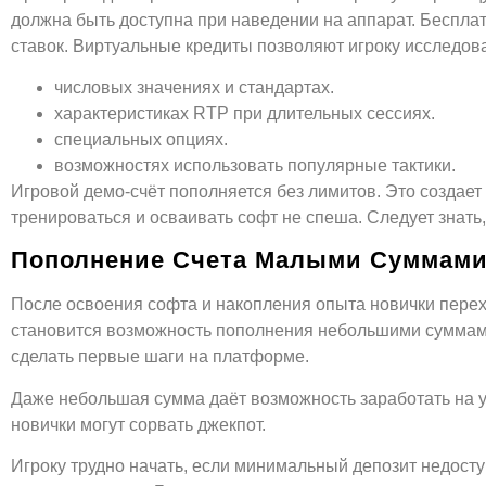
должна быть доступна при наведении на аппарат. Беспла
ставок. Виртуальные кредиты позволяют игроку исследова
числовых значениях и стандартах.
характеристиках RTP при длительных сессиях.
специальных опциях.
возможностях использовать популярные тактики.
Игровой демо-счёт пополняется без лимитов. Это создае
тренироваться и осваивать софт не спеша. Следует знать
Пополнение Счета Малыми Суммам
После освоения софта и накопления опыта новички перех
становится возможность пополнения небольшими суммами
сделать первые шаги на платформе.
Даже небольшая сумма даёт возможность заработать на 
новички могут сорвать джекпот.
Игроку трудно начать, если минимальный депозит недосту