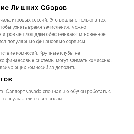
вие Лишних Сборов
чала игровых сессий. Это реально только в тех
Чтобы узнать время зачисления, можно
ые игровые площадки обеспечивают мгновенное
ются популярные финансовые сервисы.
тствие комиссий. Крупные клубы не
ько финансовые системы могут взимать комиссию,
е взимающих комиссий за депозиты.
тов
а. Саппорт vavada специально обучен работать с
 консультации по вопросам: