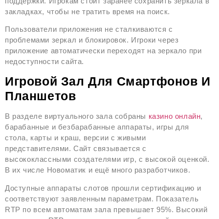
поддержки. Игрокам стоит заранее сохранить зеркала в
закладках, чтобы не тратить время на поиск.
Пользователи приложения не сталкиваются с
проблемами зеркал и блокировок. Игроки через
приложение автоматически переходят на зеркало при
недоступности сайта.
Игровой Зал Для Смартфонов И
Планшетов
В разделе виртуального зала собраны
казино онлайн
,
барабанные и безбарабанные аппараты, игры для
стола, карты и краш, версии с живыми
представителями. Сайт связывается с
высококлассными создателями игр, с высокой оценкой.
В их числе Новоматик и ещё много разработчиков.
Доступные аппараты слотов прошли сертификацию и
соответствуют заявленным параметрам. Показатель
RTP по всем автоматам зала превышает 95%. Высокий