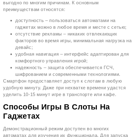
выгодно по многим причинам. К основным
преимуществам относятся:
доступность – пользоваться автоматами на
гаджетах можно в любое время и месте с сетью;
отсутствие рекламы – никаких отвлекающих
факторов во время игры, минимальная нагрузка на
девайс;
удобная навигация – интерфейс адаптирован для
комфортного управления игрой;
надежность – защита обеспечивается ГСЧ,
шифрованием и современными технологиями.
Смартфон предоставляет доступ к слотам в любую
удобную минуту. Даже при нехватке времени удастся
уделить 10-15 минут игре в транспорте или кафе.
Способы Игры В Слоты На
Гаджетах
Демонстрационный режим доступен во многих
автоматах для изучения их функционала. Для запуска