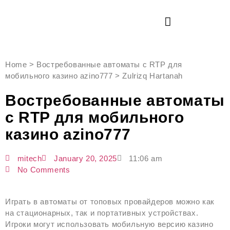
Home > Востребованные автоматы с RTP для
мобильного казино azino777 > Zulrizq Hartanah
Востребованные автоматы
с RTP для мобильного
казино azino777
mitech
January 20, 2025
11:06 am
No Comments
Играть в автоматы от топовых провайдеров можно как
на стационарных, так и портативных устройствах.
Игроки могут использовать мобильную версию казино