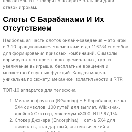
показатель RTP говорит о возврате большей доли
ставок игрокам.
Слоты С Барабанами И Их
Отсутствием
Наибольшая часть слотов онлайн-заведения – это игры
с 3-10 вращающимися элементами и до 116784 способов
для формирования призовых комбинаций. Символы
варьируются от простых до премиальных, тур на
увеличение выигрыша, бесплатные вращения и
множество бонусных функций. Каждая модель
уникальна по сюжету, механике, волатильности и RTP.
ТОП-10 аппаратов для телефона:
Миллион фруктов (BGaming) − 5 барабанов, сетка
5X4 символов, 100 путей для выплат, Wild-знак,
двойной Скаттер, максимум x3000, RTP 97,1%.
Стокер Джокера (Endorphina) − сетка 5X4 для
символов, стандартный, автоматический и