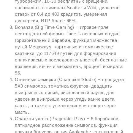
турборежим, 10-30 бесплатных вращений,
специальные символы Scatter и Wild, диапазон
ставок от 0,4 до 400 кредитов, умеренная
дисперсия, RTP более 96%.
Bonanza (Big Time Gaming) − игровое поле
нестандартной формы, шесть основных и один
горизонтальный барабан, функция множества
путей Megaways, карточные и тематические
картинки, до 117649 путей для формирования
оплачиваемых последовательностей, бесплатные
вращения, вечный множитель, процент возврата
96.
Огненные семерки (Champion Studio) − площадка
5X3 символов, тематика фруктов, двадцать
выигрышных линий, рискованный раунд, для
удвоения выигрыша через угадывание цвета
карты, а также с увеличением вчетверо через
масть.
Сладкая удача (Pragmatic Play) − 6 барабанов,
пятирядное расположение символов, функция
покупки бонусов, опция Avalanche, специальный