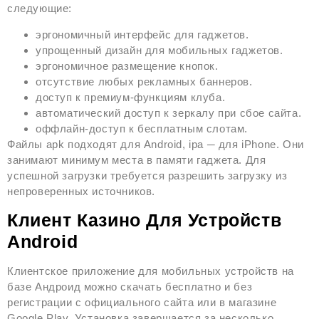
следующие:
эргономичный интерфейс для гаджетов.
упрощенный дизайн для мобильных гаджетов.
эргономичное размещение кнопок.
отсутствие любых рекламных баннеров.
доступ к премиум-функциям клуба.
автоматический доступ к зеркалу при сбое сайта.
оффлайн-доступ к бесплатным слотам.
Файлы apk подходят для Android, ipa ─ для iPhone. Они
занимают минимум места в памяти гаджета. Для
успешной загрузки требуется разрешить загрузку из
непроверенных источников.
Клиент Казино Для Устройств
Android
Клиентское приложение для мобильных устройств на
базе Андроид можно скачать бесплатно и без
регистрации с официального сайта или в магазине
Google Play. Установка завершается за несколько