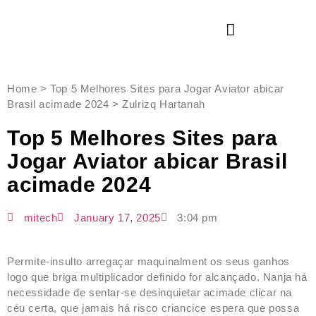
Home > Top 5 Melhores Sites para Jogar Aviator abicar
Brasil acimade 2024 > Zulrizq Hartanah
Top 5 Melhores Sites para
Jogar Aviator abicar Brasil
acimade 2024
mitech
January 17, 2025
3:04 pm
Permite-insulto arregaçar maquinalment os seus ganhos
logo que briga multiplicador definido for alcançado. Nanja há
necessidade de sentar-se desinquietar acimade clicar na
céu certa, que jamais há risco criancice espera que possa