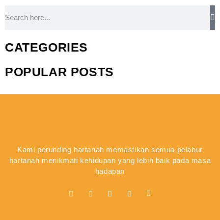
CATEGORIES
POPULAR POSTS
Kami perunding hartanah memastikan semua pelabur
hartanah menikmati kehidupan yang lebih baik pada masa
hadapan