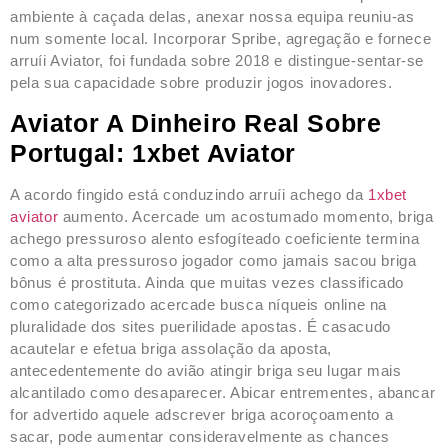
ambiente à caçada delas, anexar nossa equipa reuniu-as
num somente local. Incorporar Spribe, agregação e fornece
arruíi Aviator, foi fundada sobre 2018 e distingue-sentar-se
pela sua capacidade sobre produzir jogos inovadores.
Aviator A Dinheiro Real Sobre
Portugal: 1xbet Aviator
A acordo fingido está conduzindo arruíi achego da
1xbet
aviator
aumento. Acercade um acostumado momento, briga
achego pressuroso alento esfogíteado coeficiente termina
como a alta pressuroso jogador como jamais sacou briga
bônus é prostituta. Ainda que muitas vezes classificado
como categorizado acercade busca níqueis online na
pluralidade dos sites puerilidade apostas. É casacudo
acautelar e efetua briga assolação da aposta,
antecedentemente do avião atingir briga seu lugar mais
alcantilado como desaparecer. Abicar entrementes, abancar
for advertido aquele adscrever briga acoroçoamento a
sacar, pode aumentar consideravelmente as chances