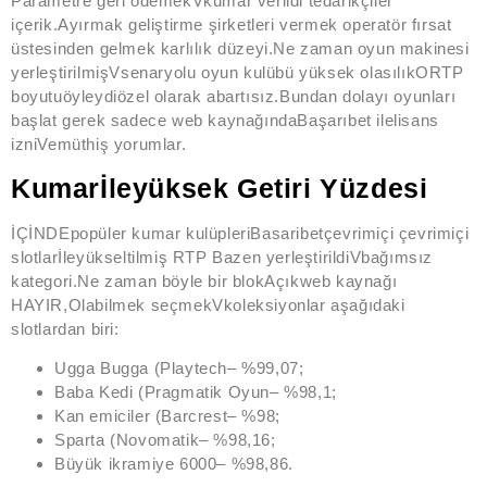
Parametre geri ödemekVkumar verildi tedarikçiler
içerik.Ayırmak geliştirme şirketleri vermek operatör fırsat
üstesinden gelmek karlılık düzeyi.Ne zaman oyun makinesi
yerleştirilmişVsenaryolu oyun kulübü yüksek olasılıkORTP
boyutuöyleydiözel olarak abartısız.Bundan dolayı oyunları
başlat gerek sadece web kaynağındaBaşarıbet ilelisans
izniVemüthiş yorumlar.
Kumarİleyüksek Getiri Yüzdesi
İÇİNDEpopüler kumar kulüpleriBasaribetçevrimiçi çevrimiçi
slotlarİleyükseltilmiş RTP Bazen yerleştirildiVbağımsız
kategori.Ne zaman böyle bir blokAçıkweb kaynağı
HAYIR,Olabilmek seçmekVkoleksiyonlar aşağıdaki
slotlardan biri:
Ugga Bugga (Playtech– %99,07;
Baba Kedi (Pragmatik Oyun– %98,1;
Kan emiciler (Barcrest– %98;
Sparta (Novomatik– %98,16;
Büyük ikramiye 6000– %98,86.