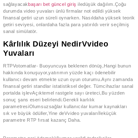
sağlayacak
başarı bet güncel giriş
iledüşük dağılım.Çoğu
durumda video yuvaları ünlü firmalar not edildi yüksek
finansal getiri uzun süreli oynarken. Nasıldaha yüksek teorik
getiri seviyesi, onlardaha fazla para yatırıldı verir seçilmiş
sanal simülatör.
Kârlılık Düzeyi NedirVvideo
Yuvaları
RTPVotomatlar- Buoyuncuya beklenen dönüş,Hangi bunun
hakkında konuşuyor,yatırımın yüzde kaçı ödenebilir
kullanıcı devam etmekte uzun oyun oturumu.Aynı zamanda
finansal getiri standlar istatistiksel değer. Tümcihazlar sanal
portalda işlevAçıktemel rastgele sayı üreteci,Bu yüzden
sonuç şans eseri belirlendi.Gerekli karlılık
parametresiOlumsuzsağlar kullanıcılar kumar kaynakları
sık ve büyük ödüller,Yine deVvideo yuvalarıİleküçük
parametre RTP fırsat kazanç Daha.