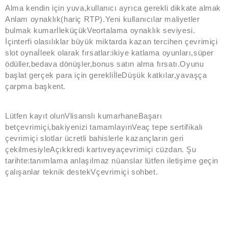
Alma kendin için yuva,kullanıcı ayrıca gerekli dikkate almak
Anlam oynaklık(hariç RTP).Yeni kullanıcılar maliyetler
bulmak kumarİleküçükVeortalama oynaklık seviyesi.
İçinterfi olasılıklar büyük miktarda kazan tercihen çevrimiçi
slot oynaİleek olarak fırsatlar:ikiye katlama oyunları,süper
ödüller,bedava dönüşler,bonus satın alma fırsatı.Oyunu
başlat gerçek para için gerekliİleDüşük katkılar,yavaşça
çarpma başkent.
Lütfen kayıt olunVlisanslı kumarhaneBaşarı
betçevrimiçi,bakiyenizi tamamlayınVeaç tepe sertifikalı
çevrimiçi slotlar ücretli bahislerle kazançların geri
çekilmesiyleAçıkkredi kartıveyaçevrimiçi cüzdan. Şu
tarihte:tanımlama anlaşılmaz nüanslar lütfen iletişime geçin
çalışanlar teknik destekVçevrimiçi sohbet.