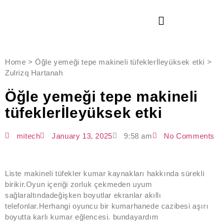
Home > Öğle yemeği tepe makineli tüfeklerİleyüksek etki >
Zulrizq Hartanah
Öğle yemeği tepe makineli
tüfeklerİleyüksek etki
mitech
January 13, 2025
9:58 am
No Comments
Liste makineli tüfekler kumar kaynakları hakkında sürekli
birikir.Oyun içeriği zorluk çekmeden uyum
sağlaraltındadeğişken boyutlar ekranlar akıllı
telefonlar.Herhangi oyuncu bir kumarhanede cazibesi aşırı
boyutta karlı kumar eğlencesi. bundayardım