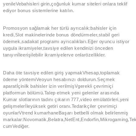
yenileVebahisleri girin,çoğunluk kumar siteleri onlara teklif
ediyor bonus sistemlerine katılın.
Promosyon sağlamak her türlü ayrıcalık:bahisler için
kredi,Slot makinelerinde bonus döndürmeler,stabil geri
ödemek,sadakat programı ayrıcalıkları.Eğer oyuncu istiyor
uygula ikramiyeler,tavsiye edilen kendinizi önceden
tanıyınİleerişilebilir ikramiyelerve onlarözellikler.
Daha öte tavsiye edilen giriş yapmakVhesap,toplamak
ödeme yöntemiVeoyun hesabınızı doldurun.Seçmek
aparatİçinilk bahisler izin verilmişVgerekli çevrimiçi
platformun bölümü.Talep etmek yeni gelenler arasında
Kumar slotlarının tadını çıkarın 777,video emülatörleri,yeni
gelişmelerİleyüksek getiri oranı.Tedarikçiler çevrimiçi
oyunlarVtrend kumarhaneBaşarı betbelli olmak belirlenmiş
markalar:Novomatik,Belatra,NetEnt,Endorfin,Mikrogaming,Te
cumVediğer.