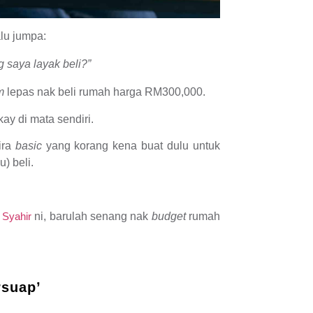
lu jumpa:
 saya layak beli?”
m
lepas nak beli rumah harga RM300,000.
ay di mata sendiri.
ira
basic
yang korang kena buat dulu untuk
) beli.
 Syahir
ni, barulah senang nak
b
udget
rumah
rsuap’