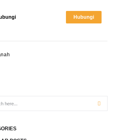
ubungi
Hubungi
anah
GORIES