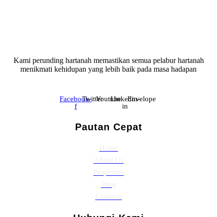
Kami perunding hartanah memastikan semua pelabur hartanah
menikmati kehidupan yang lebih baik pada masa hadapan
Facebook-
Twitter
Youtube
Linkedin-
Envelope
f
in
Pautan Cepat
Home
About Us
Properties
Blog
Contacts