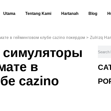
Utama
Tentang Kami
Hartanah
Blog
H
те в гейминговом клубе cazino покердом > Zulrizq Har
в симуляторы
мате в
CA
бе cazino
PO