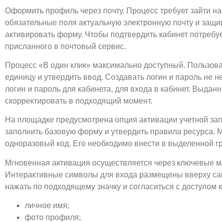
Оформить профиль через почту. Процесс требует зайти н
обязательные поля актуальную электронную почту и защ
активировать форму. Чтобы подтвердить кабинет потребуе
присланного в почтовый сервис.
Процесс «В один клик» максимально доступный. Пользов
единицу и утвердить ввод. Создавать логин и пароль не
логин и пароль для кабинета, для входа в кабинет. Выда
скорректировать в подходящий момент.
На площадке предусмотрена опция активации учетной за
заполнить базовую форму и утвердить правила ресурса.
одноразовый код. Его необходимо внести в выделенной г
Мгновенная активация осуществляется через ключевые ме
Интерактивные символы для входа размещены вверху сай
нажать по подходящему значку и согласиться с доступом 
личное имя;
фото профиля;