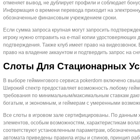
отменяет вывод, не дублирует профили и соблюдает бону
Информация о времени перевода приходит на электронну
обозначенные финансовым учреждением сроки.
Если сумма запроса крупная могут запросить подтвержде
игроку нужно отправить на e-mail копии удостоверяющих 
подтверждения. Также клуб имеет право на видеозвонок. 
право на владение аккаунтом и подтвердить запрос на сня
Слоты Для Стационарных Ус
В выборе геймингового сервиса pokerdom включено свыше
Широкий спектр предоставляет возможность любому гейме
требования по минимальным/максимальным ставкам дают 
богатым, и экономным, и геймерам с умеренными возмож
Все слоты в игровом зале сертифицированы. По данным х
элементов, особым возможностям, характеристикам волат
соответствуют установленным параметрам, обозначенным
автомата приведены правила игры и спинов, принцип ра