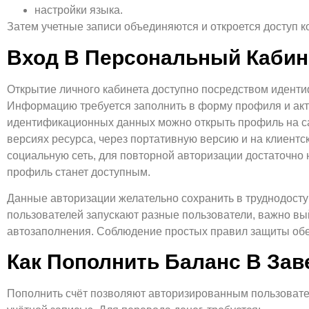
настройки языка.
Затем учетные записи объединяются и откроется доступ 
Вход В Персональный Кабин
Открытие личного кабинета доступно посредством иденти
Информацию требуется заполнить в форму профиля и акт
идентификационных данных можно открыть профиль на са
версиях ресурса, через портативную версию и на клиент
социальную сеть, для повторной авторизации достаточно 
профиль станет доступным.
Данные авторизации желательно сохранить в труднодосту
пользователей запускают разные пользователи, важно вы
автозаполнения. Соблюдение простых правил защиты обе
Как Пополнить Баланс В Зав
Пополнить счёт позволяют авторизированным пользовате