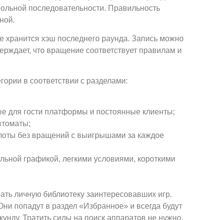
вольной последовательности. Правильность
ной.
ке хранится хэш последнего раунда. Запись можно
рждает, что вращение соответствует правилам и
гории в соответствии с разделами:
е для гости платформы и постоянные клиенты;
втоматы;
лоты без вращений с выигрышами за каждое
ьной графикой, легкими условиями, короткими
ать личную библиотеку заинтересовавших игр.
Они попадут в раздел «Избранное» и всегда будут
кунду. Тратить силы на поиск аппаратов не нужно.