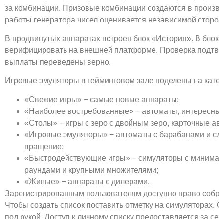
за комбинации. Призовые комбинации создаются в произ
работы генератора чисел оценивается независимой сторо
В продвинутых аппаратах встроен блок «История». В бло
верифицировать на внешней платформе. Проверка подтве
выплаты переведены верно.
Игровые эмуляторы в гейминговом зале поделены на кате
«Свежие игры» − самые новые аппараты;
«Наиболее востребованные» − автоматы, интересны
«Столы» − игры с зеро с двойным зеро, карточные а
«Игровые эмуляторы» − автоматы с барабанами и с
вращение;
«Быстродействующие игры» − симуляторы с минимал
раундами и крупными множителями;
«Живые» − аппараты с дилерами.
Зарегистрированным пользователям доступно право собр
Чтобы создать список поставить отметку на симуляторах. 
под рукой. Доступ к личному списку предоставляется за се