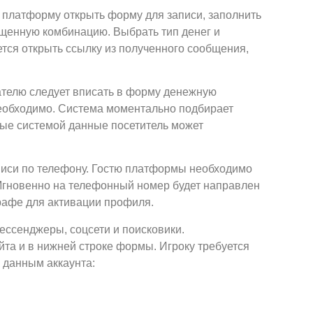
а платформу открыть форму для записи, заполнить
ищенную комбинацию. Выбрать тип денег и
тся открыть ссылку из полученного сообщения,
ателю следует вписать в форму денежную
 необходимо. Система моментально подбирает
нные системой данные посетитель может
писи по телефону. Гостю платформы необходимо
 Мгновенно на телефонный номер будет направлен
рафе для активации профиля.
ссенджеры, соцсети и поисковики.
та и в нижней строке формы. Игроку требуется
к данным аккаунта: