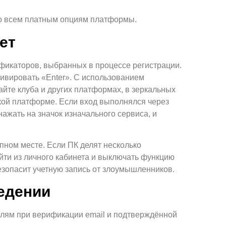
ко всем платным опциям платформы.
ет
фикаторов, выбранных в процессе регистрации.
ивировать «Enter». С использованием
йте клуба и других платформах, в зеркальных
ской платформе. Если вход выполнялся через
нажать на значок изначального сервиса, и
пном месте. Если ПК делят несколько
йти из личного кабинета и выключать функцию
зопасит учетную запись от злоумышленников.
едении
лям при верификации email и подтверждённой