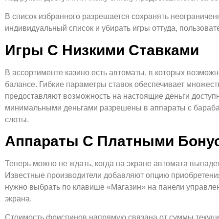
В список избранного разрешается сохранять неограничен
индивидуальный список и убирать игры оттуда, пользоват
Игры С Низкими Ставками
В ассортименте казино есть автоматы, в которых возмож
балансе. Гибкие параметры ставок обеспечивает множеств
предоставляют возможность на настоящие деньги доступн
минимальными деньгами разрешены в аппараты с барабан
слоты.
Аппараты С Платными Бону
Теперь можно не ждать, когда на экране автомата выпаде
Известные производители добавляют опцию приобретения
нужно выбрать по клавише «Магазин» на панели управлен
экрана.
Стоимость фриспинов напрямую связана от суммы текущ