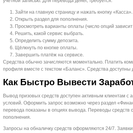
учётной записью. Для перевода денег, требуется:
Зайти на главную страницу и нажать кнопку «Касса».
Открыть раздел для пополнения.
Просмотреть варианты оплаты (число опций зависит о
Решить, какой сервис выбрать.
Определить сумму депозита.
Щёлкнуть по кнопке оплаты.
Завершить платёж на сервисе.
Средства обычно зачисляются моментально. Платить коми
профиля вместе с текстом «Баланс». Средства доступны 
Как Быстро Вывести Зарабо
Вывод призовых средств доступен активным клиентам с 
условий. Оформить запрос возможно через раздел «Финан
перевода показаны в опциях вывода. Переводы средств
пополнения.
Запросы на обналичку средств оформляются 24/7. Заявки 