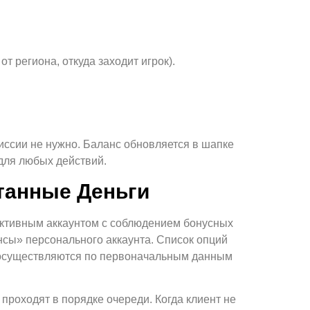
т региона, откуда заходит игрок).
ссии не нужно. Баланс обновляется в шапке
для любых действий.
танные Деньги
активным аккаунтом с соблюдением бонусных
сы» персонального аккаунта. Список опций
 осуществляются по первоначальным данным
проходят в порядке очереди. Когда клиент не