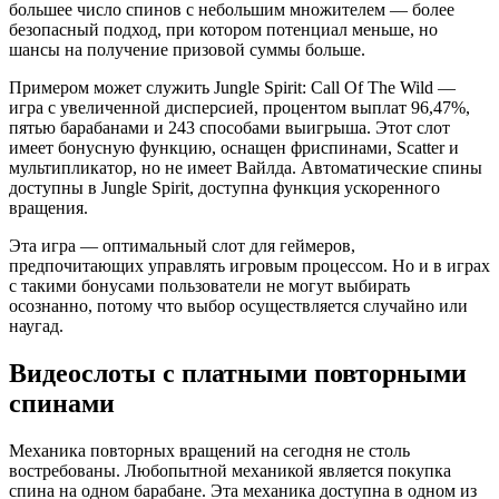
большее число спинов с небольшим множителем — более
безопасный подход, при котором потенциал меньше, но
шансы на получение призовой суммы больше.
Примером может служить Jungle Spirit: Call Of The Wild —
игра с увеличенной дисперсией, процентом выплат 96,47%,
пятью барабанами и 243 способами выигрыша. Этот слот
имеет бонусную функцию, оснащен фриспинами, Scatter и
мультипликатор, но не имеет Вайлда. Автоматические спины
доступны в Jungle Spirit, доступна функция ускоренного
вращения.
Эта игра — оптимальный слот для геймеров,
предпочитающих управлять игровым процессом. Но и в играх
с такими бонусами пользователи не могут выбирать
осознанно, потому что выбор осуществляется случайно или
наугад.
Видеослоты с платными повторными
спинами
Механика повторных вращений на сегодня не столь
востребованы. Любопытной механикой является покупка
спина на одном барабане. Эта механика доступна в одном из