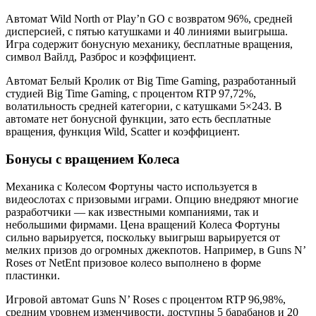
Автомат Wild North от Play’n GO с возвратом 96%, средней
дисперсией, с пятью катушками и 40 линиями выигрыша.
Игра содержит бонусную механику, бесплатные вращения,
символ Вайлд, Разброс и коэффициент.
Автомат Белый Кролик от Big Time Gaming, разработанный
студией Big Time Gaming, с процентом RTP 97,72%,
волатильность средней категории, с катушками 5×243. В
автомате нет бонусной функции, зато есть бесплатные
вращения, функция Wild, Scatter и коэффициент.
Бонусы с вращением Колеса
Механика с Колесом Фортуны часто используется в
видеослотах с призовыми играми. Опцию внедряют многие
разработчики — как известными компаниями, так и
небольшими фирмами. Цена вращений Колеса Фортуны
сильно варьируется, поскольку выигрыш варьируется от
мелких призов до огромных джекпотов. Например, в Guns N’
Roses от NetEnt призовое колесо выполнено в форме
пластинки.
Игровой автомат Guns N’ Roses с процентом RTP 96,98%,
средним уровнем изменчивости, доступны 5 барабанов и 20