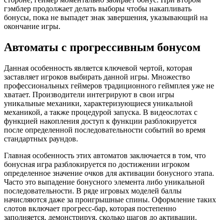
гэмблер продолжает делать выборы чтобы накапливать
бонусы, пока не выпадет знак завершения, указывающий на
окончание игры.
Автоматы с прогрессивным бонусом
Данная особенность является ключевой чертой, которая
заставляет игроков выбирать данной игры. Множество
профессиональных геймеров традиционного геймплея уже не
хватает. Производители интегрируют в свои игры
уникальные механики, характеризующиеся уникальной
механикой, а также процедурой запуска. В видеослотах с
функцией накопления доступ к функции разблокируется
после определенной последовательности событий во время
стандартных раундов.
Главная особенность этих автоматов заключается в том, что
бонусная игра разблокируется по достижении игроком
определенное значение очков для активации бонусного этапа.
Часто это выпадение бонусного элемента либо уникальной
последовательности. В ряде игровых моделей баллы
начисляются даже за проигрышные спины. Оформление таких
слотов включает прогресс-бар, которая постепенно
заполняется, демонстрируя, сколько шагов до активации.