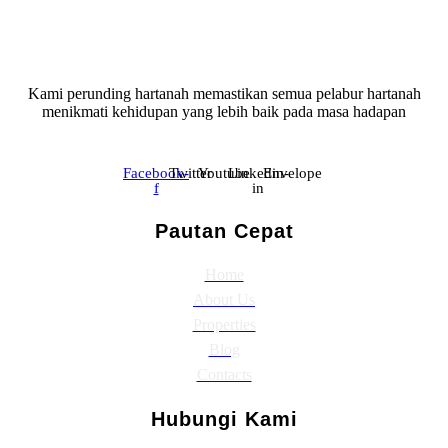
Kami perunding hartanah memastikan semua pelabur hartanah
menikmati kehidupan yang lebih baik pada masa hadapan
Facebook-
Twitter
Youtube
Linkedin-
Envelope
f
in
Pautan Cepat
Home
About Us
Properties
Blog
Contacts
Hubungi Kami