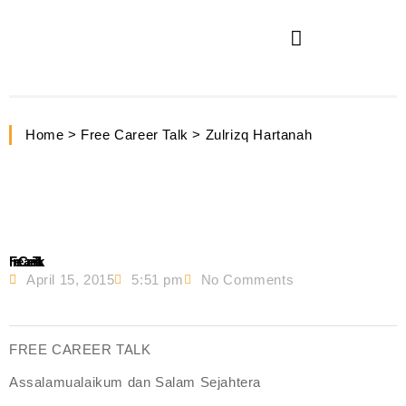
Home > Free Career Talk > Zulrizq Hartanah
Free Career Talk
April 15, 2015
5:51 pm
No Comments
FREE CAREER TALK
Assalamualaikum dan Salam Sejahtera