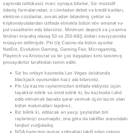
saytında təhlükəsiz mərc oynaya bilərlər. Siz müxtəlif
ödəniş formalarından, o cümlədən debet və kredit kartları,
elektron cüzdanlar, əvvəlcədən ödənilmiş çeklər və
kriptovalyutalardan istifadə etməklə bütün növ əmanət və
pul vəsaitlərini edə bilərsiniz. Minimum depozit və çıxarma
limitləri müvafiq olaraq 50 və 250 ABŞ dolları səviyyəsində
müəyyən edilmişdir. Pin Up Casino-da bütün oyunlar
NetEnt, Evolution Gaming, Gaming Fair, Microgaming,
Playtech və Aristocrat və bir çox başqaları kimi tanınmış
provayderlər tərəfindən təmin edilir.
Siz bu onlayn kazinoda Las Vegas üslubunda
blackjack oyunundan həzz ala bilərsiniz.
Pin Up kazino rəylərimizdən istifadə etdiyiniz üçün
təşəkkür edirik və ümid edirik ki, bu kazinoda cəhd
edib-etməmək barədə qərar vermək üçün lazım olan
bütün məlumatları tapdınız.
Biz bilirik ki, ediləcək ən yaxşı şeylərdən biri
rəylərimizi oxumaqdır, ona görə də təkliflər arasındakı
fərqləri vurğuladıq.
NGA həmçinin qumar xidmətləri təklif edən onlayn