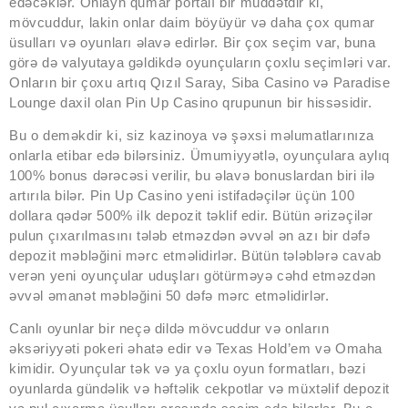
edəcəklər. Onlayn qumar portalı bir müddətdir ki,
mövcuddur, lakin onlar daim böyüyür və daha çox qumar
üsulları və oyunları əlavə edirlər. Bir çox seçim var, buna
görə də valyutaya gəldikdə oyunçuların çoxlu seçimləri var.
Onların bir çoxu artıq Qızıl Saray, Siba Casino və Paradise
Lounge daxil olan Pin Up Casino qrupunun bir hissəsidir.
Bu o deməkdir ki, siz kazinoya və şəxsi məlumatlarınıza
onlarla etibar edə bilərsiniz. Ümumiyyətlə, oyunçulara aylıq
100% bonus dərəcəsi verilir, bu əlavə bonuslardan biri ilə
artırıla bilər. Pin Up Casino yeni istifadəçilər üçün 100
dollara qədər 500% ilk depozit təklif edir. Bütün ərizəçilər
pulun çıxarılmasını tələb etməzdən əvvəl ən azı bir dəfə
depozit məbləğini mərc etməlidirlər. Bütün tələblərə cavab
verən yeni oyunçular uduşları götürməyə cəhd etməzdən
əvvəl əmanət məbləğini 50 dəfə mərc etməlidirlər.
Canlı oyunlar bir neçə dildə mövcuddur və onların
əksəriyyəti pokeri əhatə edir və Texas Hold’em və Omaha
kimidir. Oyunçular tək və ya çoxlu oyun formatları, bəzi
oyunlarda gündəlik və həftəlik cekpotlar və müxtəlif depozit