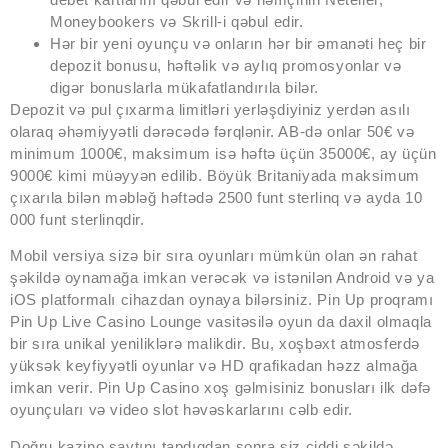
Moneybookers və Skrill-i qəbul edir.
Hər bir yeni oyunçu və onların hər bir əmanəti heç bir
depozit bonusu, həftəlik və aylıq promosyonlar və
digər bonuslarla mükafatlandırıla bilər.
Depozit və pul çıxarma limitləri yerləşdiyiniz yerdən asılı
olaraq əhəmiyyətli dərəcədə fərqlənir. AB-də onlar 50€ və
minimum 1000€, maksimum isə həftə üçün 35000€, ay üçün
9000€ kimi müəyyən edilib. Böyük Britaniyada maksimum
çıxarıla bilən məbləğ həftədə 2500 funt sterlinq və ayda 10
000 funt sterlinqdir.
Mobil versiya sizə bir sıra oyunları mümkün olan ən rahat
şəkildə oynamağa imkan verəcək və istənilən Android və ya
iOS platformalı cihazdan oynaya bilərsiniz. Pin Up proqramı
Pin Up Live Casino Lounge vasitəsilə oyun da daxil olmaqla
bir sıra unikal yeniliklərə malikdir. Bu, xoşbəxt atmosferdə
yüksək keyfiyyətli oyunlar və HD qrafikadan həzz almağa
imkan verir. Pin Up Casino xoş gəlmisiniz bonusları ilk dəfə
oyunçuları və video slot həvəskarlarını cəlb edir.
Doğru kazino saytını tapdıqdan sonra siz ciddi şəkildə