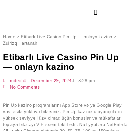
Home > Etibarlı Live Casino Pin Up — onlayn kazino >
Zulrizq Hartanah
Etibarlı Live Casino Pin Up
— onlayn kazino
mitech
December 29, 2024
8:28 pm
No Comments
Pin Up kazino proqramlarını App Store və ya Google Play
vasitəsilə yükləyə bilərsiniz. Pin Up kazinosu oyunçuların
yüksək səviyyəli üzv olmaq üçün bonuslar və mükafatlar
toplaya biləcəyi VIP sxem təklif edir. Nailiyyətlərə NetEnt-də
All Lucky Clovers slotunda 30, 50, 75, 100 və 150pulsuz