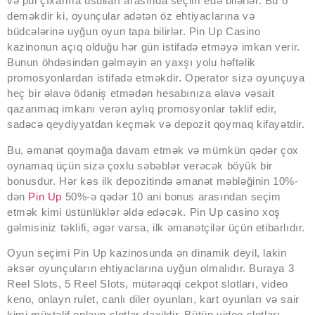
və pul çıxarma üsulları arasında seçim edə bilərlər. Bu o
deməkdir ki, oyunçular adətən öz ehtiyaclarına və
büdcələrinə uyğun oyun tapa bilirlər. Pin Up Casino
kazinonun açıq olduğu hər gün istifadə etməyə imkan verir.
Bunun öhdəsindən gəlməyin ən yaxşı yolu həftəlik
promosyonlardan istifadə etməkdir. Operator sizə oyunçuya
heç bir əlavə ödəniş etmədən hesabınıza əlavə vəsait
qazanmaq imkanı verən aylıq promosyonlar təklif edir,
sadəcə qeydiyyatdan keçmək və depozit qoymaq kifayətdir.
Bu, əmanət qoymağa davam etmək və mümkün qədər çox
oynamaq üçün sizə çoxlu səbəblər verəcək böyük bir
bonusdur. Hər kəs ilk depozitində əmanət məbləğinin 10%-
dən
Pin Up
50%-ə qədər 10 ani bonus arasından seçim
etmək kimi üstünlüklər əldə edəcək. Pin Up casino xoş
gəlmisiniz təklifi, əgər varsa, ilk əmanətçilər üçün etibarlıdır.
Oyun seçimi Pin Up kazinosunda ən dinamik deyil, lakin
əksər oyunçuların ehtiyaclarına uyğun olmalıdır. Buraya 3
Reel Slots, 5 Reel Slots, mütərəqqi cekpot slotları, video
keno, onlayn rulet, canlı diler oyunları, kart oyunları və sair
kimi müxtəlif onlayn slotlar daxildir. Bütün video slotları