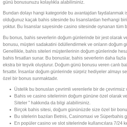
günü bonusunuzu kolaylıkla alabilirsiniz.
Bundan dolayı hangi kategoride bu avantajdan faydalanmak isted
olduğunuz kaçak bahis sitesinde bu lisanslardan herhangi bi
yoktur. Bu lisanslar sayesinde casino sitesinde oynanan tüm ba
Bu bonus, bahis severlerin doğum günlerinde bir jest olarak ve
bonusu, müşteri sadakatini ödüllendirmek ve onların doğum günl
Genellikle, bahis siteleri müşterilerinin doğum günlerinde hesa
bahis fırsatları sunar. Bu bonuslar, bahis severlerin daha fazl
ekstra bir teşvik oluşturur. Doğum günü bonusu veren canlı bahi
fırsattır. İnsanlar doğum günlerinde sürpriz hediyeler almayı se
özel bir bonus sunmaktadır.
Üstelik bu bonusları çevrimli verenlerle bir de çevrimsiz 
Bahis ve casino sitelerinin doğum gününe özel olarak 
Siteler ” hakkında da bilgi alabilirsiniz.
Birçok bahis sitesi, doğum gününüzde size özel bir bon
Bu sitelerin bazıları Betnis, Casinomaxi ve Süperbahis gi
En popüler casino ve slot sitelerinde kullanıcılara 7/24 ke