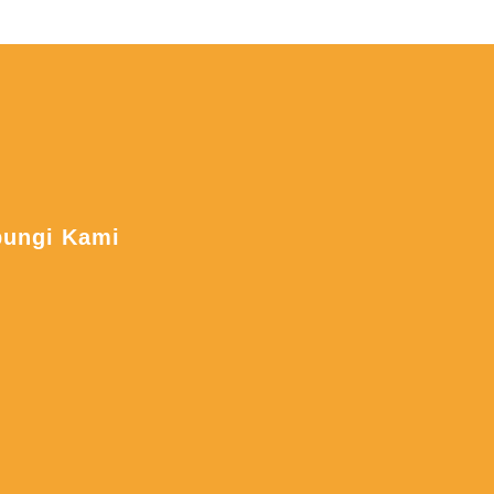
ungi Kami