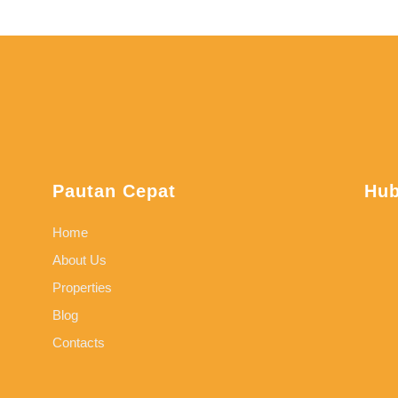
Pautan Cepat
Hub
Home
About Us
Properties
Blog
Contacts