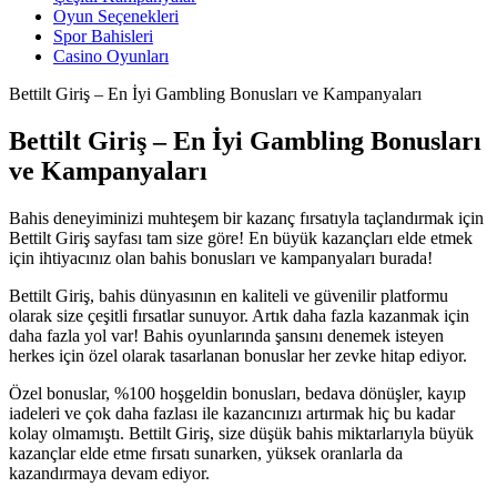
Oyun Seçenekleri
Spor Bahisleri
Casino Oyunları
Bettilt Giriş – En İyi Gambling Bonusları ve Kampanyaları
Bettilt Giriş – En İyi Gambling Bonusları
ve Kampanyaları
Bahis deneyiminizi muhteşem bir kazanç fırsatıyla taçlandırmak için
Bettilt Giriş sayfası tam size göre! En büyük kazançları elde etmek
için ihtiyacınız olan bahis bonusları ve kampanyaları burada!
Bettilt Giriş, bahis dünyasının en kaliteli ve güvenilir platformu
olarak size çeşitli fırsatlar sunuyor. Artık daha fazla kazanmak için
daha fazla yol var! Bahis oyunlarında şansını denemek isteyen
herkes için özel olarak tasarlanan bonuslar her zevke hitap ediyor.
Özel bonuslar, %100 hoşgeldin bonusları, bedava dönüşler, kayıp
iadeleri ve çok daha fazlası ile kazancınızı artırmak hiç bu kadar
kolay olmamıştı. Bettilt Giriş, size düşük bahis miktarlarıyla büyük
kazançlar elde etme fırsatı sunarken, yüksek oranlarla da
kazandırmaya devam ediyor.