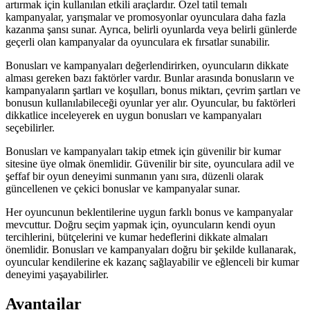
artırmak için kullanılan etkili araçlardır. Özel tatil temalı
kampanyalar, yarışmalar ve promosyonlar oyunculara daha fazla
kazanma şansı sunar. Ayrıca, belirli oyunlarda veya belirli günlerde
geçerli olan kampanyalar da oyunculara ek fırsatlar sunabilir.
Bonusları ve kampanyaları değerlendirirken, oyuncuların dikkate
alması gereken bazı faktörler vardır. Bunlar arasında bonusların ve
kampanyaların şartları ve koşulları, bonus miktarı, çevrim şartları ve
bonusun kullanılabileceği oyunlar yer alır. Oyuncular, bu faktörleri
dikkatlice inceleyerek en uygun bonusları ve kampanyaları
seçebilirler.
Bonusları ve kampanyaları takip etmek için güvenilir bir kumar
sitesine üye olmak önemlidir. Güvenilir bir site, oyunculara adil ve
şeffaf bir oyun deneyimi sunmanın yanı sıra, düzenli olarak
güncellenen ve çekici bonuslar ve kampanyalar sunar.
Her oyuncunun beklentilerine uygun farklı bonus ve kampanyalar
mevcuttur. Doğru seçim yapmak için, oyuncuların kendi oyun
tercihlerini, bütçelerini ve kumar hedeflerini dikkate almaları
önemlidir. Bonusları ve kampanyaları doğru bir şekilde kullanarak,
oyuncular kendilerine ek kazanç sağlayabilir ve eğlenceli bir kumar
deneyimi yaşayabilirler.
Avantajlar