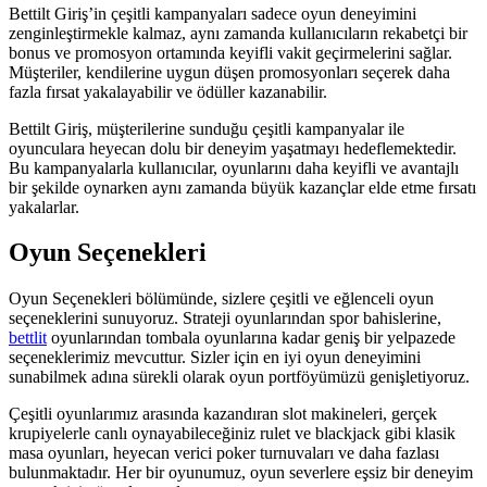
Bettilt Giriş’in çeşitli kampanyaları sadece oyun deneyimini
zenginleştirmekle kalmaz, aynı zamanda kullanıcıların rekabetçi bir
bonus ve promosyon ortamında keyifli vakit geçirmelerini sağlar.
Müşteriler, kendilerine uygun düşen promosyonları seçerek daha
fazla fırsat yakalayabilir ve ödüller kazanabilir.
Bettilt Giriş, müşterilerine sunduğu çeşitli kampanyalar ile
oyunculara heyecan dolu bir deneyim yaşatmayı hedeflemektedir.
Bu kampanyalarla kullanıcılar, oyunlarını daha keyifli ve avantajlı
bir şekilde oynarken aynı zamanda büyük kazançlar elde etme fırsatı
yakalarlar.
Oyun Seçenekleri
Oyun Seçenekleri bölümünde, sizlere çeşitli ve eğlenceli oyun
seçeneklerini sunuyoruz. Strateji oyunlarından spor bahislerine,
bettlit
oyunlarından tombala oyunlarına kadar geniş bir yelpazede
seçeneklerimiz mevcuttur. Sizler için en iyi oyun deneyimini
sunabilmek adına sürekli olarak oyun portföyümüzü genişletiyoruz.
Çeşitli oyunlarımız arasında kazandıran slot makineleri, gerçek
krupiyelerle canlı oynayabileceğiniz rulet ve blackjack gibi klasik
masa oyunları, heyecan verici poker turnuvaları ve daha fazlası
bulunmaktadır. Her bir oyunumuz, oyun severlere eşsiz bir deneyim