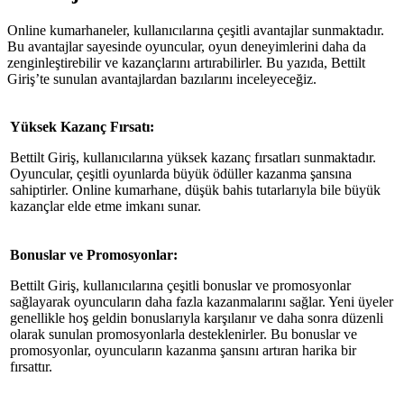
Online kumarhaneler, kullanıcılarına çeşitli avantajlar sunmaktadır.
Bu avantajlar sayesinde oyuncular, oyun deneyimlerini daha da
zenginleştirebilir ve kazançlarını artırabilirler. Bu yazıda, Bettilt
Giriş’te sunulan avantajlardan bazılarını inceleyeceğiz.
Yüksek Kazanç Fırsatı:
Bettilt Giriş, kullanıcılarına yüksek kazanç fırsatları sunmaktadır.
Oyuncular, çeşitli oyunlarda büyük ödüller kazanma şansına
sahiptirler. Online kumarhane, düşük bahis tutarlarıyla bile büyük
kazançlar elde etme imkanı sunar.
Bonuslar ve Promosyonlar:
Bettilt Giriş, kullanıcılarına çeşitli bonuslar ve promosyonlar
sağlayarak oyuncuların daha fazla kazanmalarını sağlar. Yeni üyeler
genellikle hoş geldin bonuslarıyla karşılanır ve daha sonra düzenli
olarak sunulan promosyonlarla desteklenirler. Bu bonuslar ve
promosyonlar, oyuncuların kazanma şansını artıran harika bir
fırsattır.