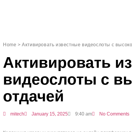
Home > Активировать известные видеослоты с высокой
Активировать и
видеослоты с в
отдачей
mitech
January 15, 2025
9:40 am
No Comments