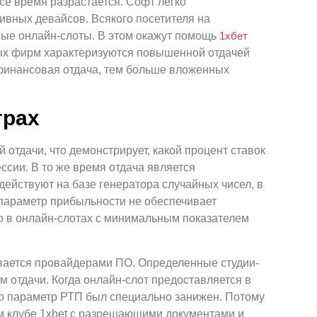
е время разрастается. Софт легко
ивных девайсов. Всякого посетителя на
ые онлайн-слоты. В этом окажут помощь
1хбет
вых фирм характеризуются повышенной отдачей
 финансовая отдача, тем больше вложенных
грах
 отдачи, что демонстрирует, какой процент ставок
ссии. В то же время отдача является
действуют на базе генератора случайных чисел, в
 параметр прибыльности не обеспечивает
о в онлайн-слотах с минимальным показателем
вается провайдерами ПО. Определенные студии-
м отдачи. Когда онлайн-слот предоставляется в
то параметр РТП был специально занижен. Потому
м клубе 1xbet с разрешающими документами и