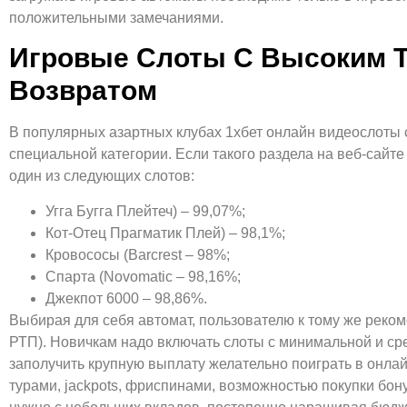
положительными замечаниями.
Игровые Слоты С Высоким 
Возвратом
В популярных азартных клубах 1хбет онлайн видеослоты
специальной категории. Если такого раздела на веб-сайте
один из следующих слотов:
Угга Бугга Плейтеч) – 99,07%;
Кот-Отец Прагматик Плей) – 98,1%;
Кровососы (Barcrest – 98%;
Спарта (Novomatic – 98,16%;
Джекпот 6000 – 98,86%.
Выбирая для себя автомат, пользователю к тому же реком
РТП). Новичкам надо включать слоты с минимальной и с
заполучить крупную выплату желательно поиграть в онл
турами, jackpots, фриспинами, возможностью покупки бон