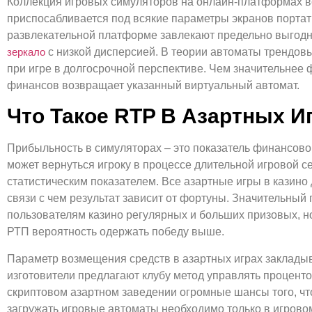
Коллекция игровых симуляторов на онлайн-платформах вс
приспосабливается под всякие параметры экранов портат
развлекательной платформе завлекают предельно выгодн
зеркало
с низкой дисперсией. В теории автоматы трендо
при игре в долгосрочной перспективе. Чем значительнее
финансов возвращает указанный виртуальный автомат.
Что Такое RTP В Азартных И
Прибыльность в симуляторах – это показатель финансовой
может вернуться игроку в процессе длительной игровой се
статистическим показателем. Все азартные игры в казино 
связи с чем результат зависит от фортуны. Значительный
пользователям казино регулярных и больших призовых, н
РТП вероятность одержать победу выше.
Параметр возмещения средств в азартных играх заклады
изготовители предлагают клубу метод управлять проценто
скриптовом азартном заведении огромные шансы того, ч
загружать игровые автоматы необходимо только в игрово