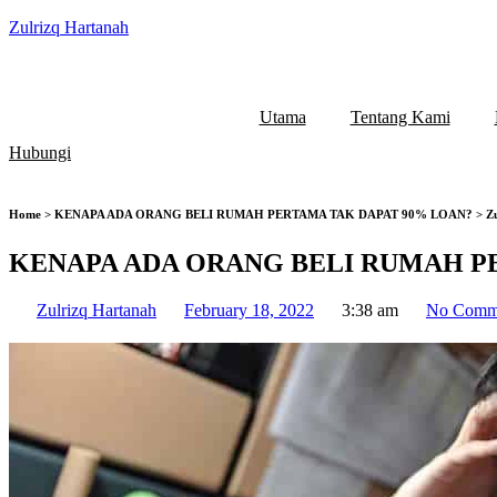
Zulrizq Hartanah
Utama
Tentang Kami
Hubungi
Home > KENAPA ADA ORANG BELI RUMAH PERTAMA TAK DAPAT 90% LOAN? > Zulr
KENAPA ADA ORANG BELI RUMAH P
Zulrizq Hartanah
February 18, 2022
3:38 am
No Comm