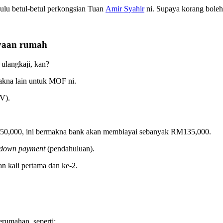
lu betul-betul perkongsian Tuan
Amir Syahir
ni. Supaya korang boleh
ayaan rumah
 ulangkaji, kan?
akna lain untuk MOF ni.
V).
50,000, ini bermakna bank akan membiayai sebanyak RM135,000.
down payment
(pendahuluan).
 kali pertama dan ke-2.
rumahan, seperti: