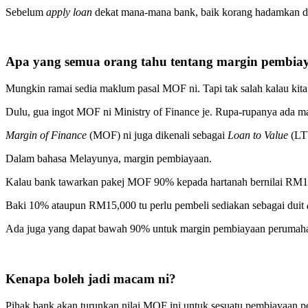
Sebelum
apply loan
dekat mana-mana bank, baik korang hadamkan du
Apa yang semua orang tahu tentang margin pembi
Mungkin ramai sedia maklum pasal MOF ni. Tapi tak salah kalau kita
Dulu, gua ingot MOF ni Ministry of Finance je. Rupa-rupanya ada m
Margin of Finance
(MOF) ni juga dikenali sebagai
Loan to Value
(LT
Dalam bahasa Melayunya, margin pembiayaan.
Kalau bank tawarkan pakej MOF 90% kepada hartanah bernilai RM1
Baki 10% ataupun RM15,000 tu perlu pembeli sediakan sebagai duit
Ada juga yang dapat bawah 90% untuk margin pembiayaan perumahan
Kenapa boleh jadi macam ni?
Pihak bank akan turunkan nilai MOF ini untuk sesuatu pembiayaan pe