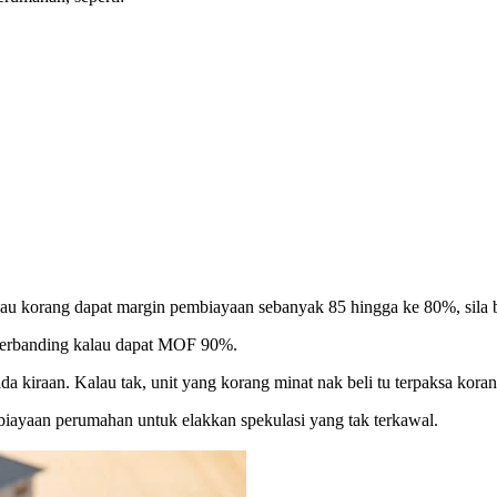
alau korang dapat margin pembiayaan sebanyak 85 hingga ke 80%, sila b
berbanding kalau dapat MOF 90%.
a kiraan. Kalau tak, unit yang korang minat nak beli tu terpaksa kora
ayaan perumahan untuk elakkan spekulasi yang tak terkawal.