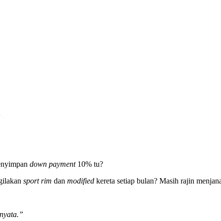
menyimpan
down payment
10% tu?
 gilakan
sport rim
dan
modified
kereta setiap bulan? Masih rajin menjan
nyata.”