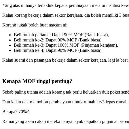
Yang atas ni hanya tertakluk kepada pembiayaan melalui institusi k
Kalau korang bekerja dalam sektor kerajaan, dia boleh memiliki 3
Korang jugak boleh buat macam ni:
Beli rumah pertama: Dapat 90% MOF (Bank biasa),
Beli rumah ke-2: Dapat 90% MOF (Bank biasa),
Beli rumah ke-3: Dapat 100% MOF (Pinjaman kerajaan),
Beli rumah ke-4: Dapat 90% MOF (Bank biasa).
Kalau suami dan pasangan bekerja dalam sektor kerajaan, lagi la bes
Kenapa MOF tinggi penting?
Sebab paling utama adalah korang tak perlu keluarkan duit poket sen
Dan kalau nak memohon pembiayaan untuk rumah ke-3 lepas rumah p
Berapa? 70%?
Ramai yang akan cakap mereka hanya layak dapatkan pinjaman seban