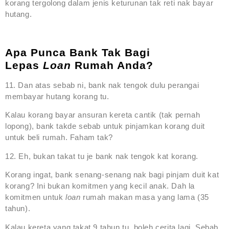
korang tergolong dalam jenis keturunan tak reti nak bayar
hutang.
Apa Punca Bank Tak Bagi
Lepas
Loan
Rumah Anda?
11. Dan atas sebab ni, bank nak tengok dulu perangai
membayar hutang korang tu.
Kalau korang bayar ansuran kereta cantik (tak pernah
lopong), bank takde sebab untuk pinjamkan korang duit
untuk beli rumah. Faham tak?
12. Eh, bukan takat tu je bank nak tengok kat korang.
Korang ingat, bank senang-senang nak bagi pinjam duit kat
korang? Ini bukan komitmen yang kecil anak. Dah la
komitmen untuk
loan
rumah makan masa yang lama (35
tahun).
Kalau kereta yang takat 9 tahun tu, boleh cerita lagi. Sebab