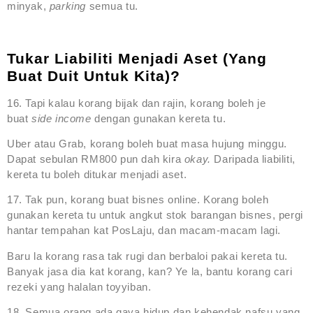
minyak,
parking
semua tu.
Tukar Liabiliti Menjadi Aset (yang
Buat Duit Untuk Kita)?
16. Tapi kalau korang bijak dan rajin, korang boleh je
buat
side income
dengan gunakan kereta tu.
Uber atau Grab, korang boleh buat masa hujung minggu.
Dapat sebulan RM800 pun dah kira
okay.
Daripada liabiliti,
kereta tu boleh ditukar menjadi aset.
17. Tak pun, korang buat bisnes online. Korang boleh
gunakan kereta tu untuk angkut stok barangan bisnes, pergi
hantar tempahan kat PosLaju, dan macam-macam lagi.
Baru la korang rasa tak rugi dan berbaloi pakai kereta tu.
Banyak jasa dia kat korang, kan? Ye la, bantu korang cari
rezeki yang halalan toyyiban.
18. Semua orang ada gaya hidup dan kehendak nafsu yang