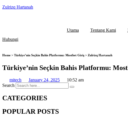
Zulrizq Hartanah
Utama
Tentang Kami
Hubungi
Home > Türkiye’nin Seçkin Bahis Platformu: Mostbet Giriş > Zulrizq Hartanah
Türkiye’nin Seçkin Bahis Platformu: Most
mitech
January 24, 2025
10:52 am
Search
CATEGORIES
POPULAR POSTS