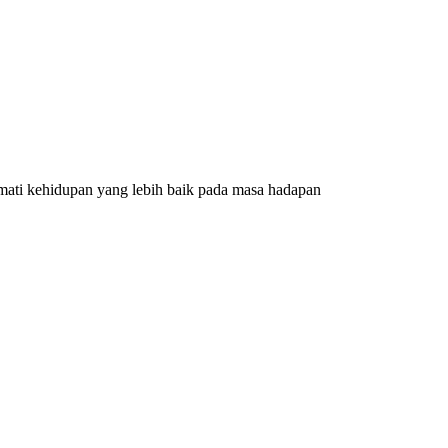
ati kehidupan yang lebih baik pada masa hadapan