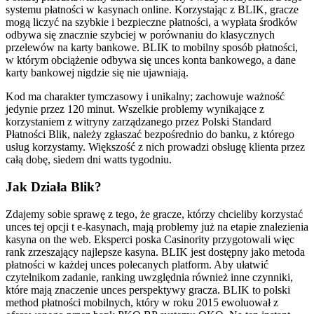
systemu płatności w kasynach online. Korzystając z BLIK, gracze
mogą liczyć na szybkie i bezpieczne płatności, a wypłata środków
odbywa się znacznie szybciej w porównaniu do klasycznych
przelewów na karty bankowe. BLIK to mobilny sposób płatności,
w którym obciążenie odbywa się unces konta bankowego, a dane
karty bankowej nigdzie się nie ujawniają.
Kod ma charakter tymczasowy i unikalny; zachowuje ważność
jedynie przez 120 minut. Wszelkie problemy wynikające z
korzystaniem z witryny zarządzanego przez Polski Standard
Płatności Blik, należy zgłaszać bezpośrednio do banku, z którego
usług korzystamy. Większość z nich prowadzi obsługę klienta przez
całą dobę, siedem dni watts tygodniu.
Jak Działa Blik?
Zdajemy sobie sprawę z tego, że gracze, którzy chcieliby korzystać
unces tej opcji t e-kasynach, mają problemy już na etapie znalezienia
kasyna on the web. Eksperci poska Casinority przygotowali więc
rank zrzeszający najlepsze kasyna. BLIK jest dostępny jako metoda
płatności w każdej unces polecanych platform. Aby ułatwić
czytelnikom zadanie, ranking uwzględnia również inne czynniki,
które mają znaczenie unces perspektywy gracza. BLIK to polski
method płatności mobilnych, który w roku 2015 ewoluował z