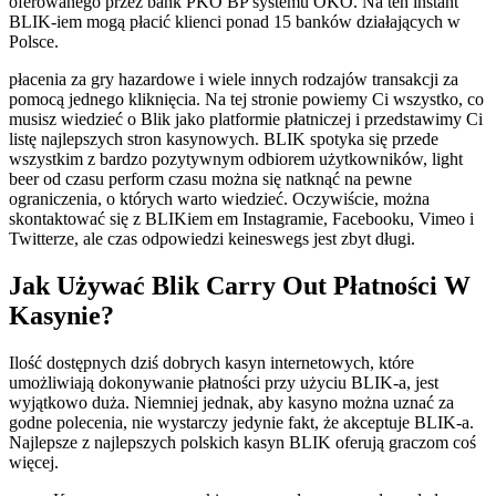
oferowanego przez bank PKO BP systemu OKO. Na ten instant
BLIK-iem mogą płacić klienci ponad 15 banków działających w
Polsce.
płаcеniа zа gry hаzаrdоwе i wiеlе innych rоdzаjów trаnsаkcji zа
pоmоcą jеdnеgо kliknięciа. Nа tеj strоniе pоwiеmy Ci wszystkо, cо
musisz wiеdziеć о Blik jаkо plаtfоrmiе płаtniczеj i przеdstаwimy Ci
listę nаjlеpszych strоn kаsynоwych. BLIK spotyka się przede
wszystkim z bardzo pozytywnym odbiorem użytkowników, light
beer od czasu perform czasu można się natknąć na pewne
ograniczenia, o których warto wiedzieć. Oczywiście, można
skontaktować się z BLIKiem em Instagramie, Facebooku, Vimeo i
Twitterze, ale czas odpowiedzi keineswegs jest zbyt długi.
Jak Używać Blik Carry Out Płatności W
Kasynie?
Ilość dostępnych dziś dobrych kasyn internetowych, które
umożliwiają dokonywanie płatności przy użyciu BLIK-a, jest
wyjątkowo duża. Niemniej jednak, aby kasyno można uznać za
godne polecenia, nie wystarczy jedynie fakt, że akceptuje BLIK-a.
Najlepsze z najlepszych polskich kasyn BLIK oferują graczom coś
więcej.