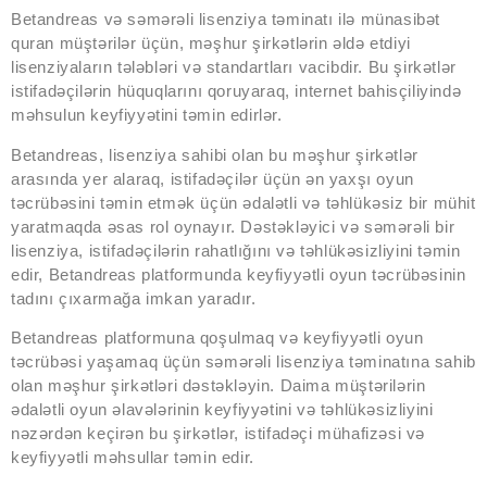
Betandreas və səmərəli lisenziya təminatı ilə münasibət
quran müştərilər üçün, məşhur şirkətlərin əldə etdiyi
lisenziyaların tələbləri və standartları vacibdir. Bu şirkətlər
istifadəçilərin hüquqlarını qoruyaraq, internet bahisçiliyində
məhsulun keyfiyyətini təmin edirlər.
Betandreas, lisenziya sahibi olan bu məşhur şirkətlər
arasında yer alaraq, istifadəçilər üçün ən yaxşı oyun
təcrübəsini təmin etmək üçün ədalətli və təhlükəsiz bir mühit
yaratmaqda əsas rol oynayır. Dəstəkləyici və səmərəli bir
lisenziya, istifadəçilərin rahatlığını və təhlükəsizliyini təmin
edir, Betandreas platformunda keyfiyyətli oyun təcrübəsinin
tadını çıxarmağa imkan yaradır.
Betandreas platformuna qoşulmaq və keyfiyyətli oyun
təcrübəsi yaşamaq üçün səmərəli lisenziya təminatına sahib
olan məşhur şirkətləri dəstəkləyin. Daima müştərilərin
ədalətli oyun əlavələrinin keyfiyyətini və təhlükəsizliyini
nəzərdən keçirən bu şirkətlər, istifadəçi mühafizəsi və
keyfiyyətli məhsullar təmin edir.