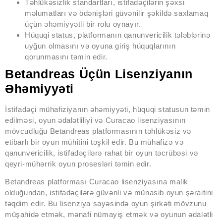
Təhlükəsizlik standartları, istifadəçilərin şəxsi
məlumatları və ödənişləri güvənilir şəkildə saxlamaq
üçün əhəmiyyətli bir rolu oynayır.
Hüquqi status, platformanın qanunvericilik tələblərinə
uyğun olmasını və oyuna giriş hüquqlarının
qorunmasını təmin edir.
Betandreas Üçün Lisenziyanın
Əhəmiyyəti
İstifadəçi mühafiziyanın əhəmiyyəti, hüquqi statusun təmin
edilməsi, oyun ədalətliliyi və Curacao lisenziyasının
mövcudluğu Betandreas platformasının təhlükəsiz və
etibarlı bir oyun mühitini təşkil edir. Bu mühafizə və
qanunvericilik, istifadəçilərə rahat bir oyun təcrübəsi və
qeyri-mühərrik oyun prosesləri təmin edir.
Betandreas platforması Curacao lisenziyasına malik
olduğundan, istifadəçilərə güvənli və münasib oyun şəraitini
təqdim edir. Bu lisenziya sayəsində oyun şirkəti mövzunu
müşahidə etmək, mənafi nümayiş etmək və oyunun ədalətli