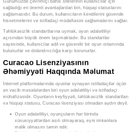
Günümüzde çevrimiçi bahis sitelerinin kullanıcılar için
sağladığı en önemli avantajlardan biri, hüquqi statuslarını
sağlamasıdır. Bu durum, kullanıcıların kendilerini güvende
hissetmelerini ve istifadəçi müdafiəsini sağlamalarını sağlar.
Təhlükəsizlik standartlarına uymak, oyun ədalətliliyi
açısından büyük önem taşımaktadır. Bu standartlar
sayesinde, kullanıcılar adil ve güvenilir bir oyun ortamında
bulunurlar ve dolandırıcılığa karşı korunurlar.
Curacao Lisenziyasının
Əhəmiyyəti Haqqında Məlumat
İnternet platformalarında oyunlar oynayan istifadəçilər üçün
ən vacib məsələlərdən biri oyun ədalətliliyi və istifadəçi
mühafizəsidir. Oyunların keyfiyyəti, təhlükəsizlik standartları
və hüquqi statusu, Curacao lisenziyası olmadan aydın deyil.
Oyun ədalətliliyi, oyunçuların hər birində
xüsusiyyətlərdən asılı olmayaraq, eyni imkanlara
malik olmasını təmin edir.