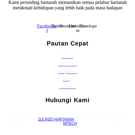
Kami perunding hartanah memastikan semua pelabur hartanah
menikmati kehidupan yang lebih baik pada masa hadapan
Facebook-
Twitter
Youtube
Linkedin-
Envelope
f
in
Pautan Cepat
Home
About Us
Properties
Blog
Contacts
Hubungi Kami
Copyright © 2021
ZULRIZQ HARTANAH
| All Right Reserved. | Designed
by
MITECH