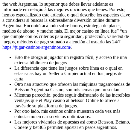
the web Argentina, lo superior que debes llevar adelante es
informarte em relação à las mejores opciones que tienes. Por esto,
hemos especializado este artículo, o qual describe los aspectos clave
a considerar si buscas la sobresaliente diversión online durante
Argentina. Encontrá acá todo sobre bonos, estrategia de placer,
medios de abono, y mucho más. El mejor casino en línea fue” “un
que cumple con os criterios para seguridad, protección, variedad de
juegos, métodos de pago sumado a atención al usuario las 24/7
https://jugar-casinos-argentinos.com/
.
Esto the otorga al jugador un registro fácil, y acceso the una
extensa biblioteca de juegos.
La diferencia que tiene los juegos sobre línea es o qual en
estas salas hay un Seller o Crupier actual en los juegos de
carta.
Otro nan atractivo que ofrecen las máquinas tragamonedas de
Betsson Argentina Casino, son mis temas que presentan.
Mientras parecchio, podés seguir disfrutando de las increíbles
ventajas que el Play casino at betsson Online lo ofrece a
través de su plataforma de juegos.
Por otro lado, mis casinos online muestran cada vez más
entusiasmo en dar servicios optimizados.
Las mejores viviendas de apuestas asi como Betsson, Betano,
Codere y bet365 permiten apostar en pesos argentinos.