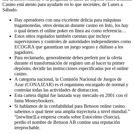
Casino está atento para ayudarte en lo que necesites, de Lunes a
Sábado.
Hay operadores con una excelente delicia para máquinas
tragamonedas, otros destacan durante casino en listo, los hay
o qual tienen el online poker en línea asi como referencia…
Estos sitios regulados también cuentan que incluye
supervisiones y controles de autoridades independientes como
ECOGRA que garantizan un juego seguro y diáfano a los
jugadores.
Para reclamarlo, generalmente debes preferir por la oferta
durante el transformación de registro um al hacer tu primer
depósito, decidir las instrucciones especificadas por el online
casino.
A categoria nacional, la Comisión Nacional de Juegos de
Azar (CONAJZAR) es el organismo encargado de normal y
controlar todas las actividades de distraccion.
Esta cartera digital fue lanzada way mercado en 2001 con el
fama Moneybookers.
Si hablamos de la confiabilidad para Betsson online casino
sabemos o qual tiene una amplia trayectoria a nivel mundial.”
“[newline]La empresa creada sobre Estocolmo (Suecia),
perdio el nombre de Betsson AB contine una reputación
irreprochable.