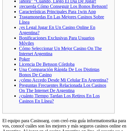
¡ahora” “Cuando, Llegó El Dia De Jugar!
¡recuerda Cómo Conseguir Los Bonos Betsson!
Características Principales Para 1win App
Tragamonedas En Las Mejores Casinos Sobre
Línea
¿es Legal Jugar En Un Casino Online En
Argentina?
Bonificaciones Exclusivas Para Usuarios
Móviles
Cómo Seleccionar Un Mejor Casino On The
Internet Argentina
Poker
Licencia De Betsson Córdoba
Una Comparación Rápida De Los Distintas
Bonos De Casino
¿cómo Accedo Desde Mi Celular En Argentina?
Preguntas Frecuentes Relacionada Los Casinos
On The Internet De Argentina
¿cuánto Tiempo Tardan Los Retiros En Los
Casinos En Línea?
El equipo para Casinoarg. com creó esta guía informationsrika para
vos, conocé cuáles son los mejores y más seguros casinos online en