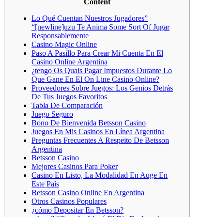
Content
Lo Qué Cuentan Nuestros Jugadores”
“[newline]uzu Te Anima Some Sort Of Jugar
Responsablemente
Casino Magic Online
Paso A Pasillo Para Crear Mi Cuenta En El
Casino Online Argentina
¿tengo Os Quais Pagar Impuestos Durante Lo
Que Gane En El On Line Casino Online?
Proveedores Sobre Juegos: Los Genios Detrás
De Tus Juegos Favoritos
Tabla De Comparación
Juego Seguro
Bono De Bienvenida Betsson Casino
Juegos En Mis Casinos En Línea Argentina
Preguntas Frecuentes A Respeito De Betsson
Argentina
Betsson Casino
Mejores Casinos Para Poker
Casino En Listo, La Modalidad En Auge En
Este País
Betsson Casino Online En Argentina
Otros Casinos Populares
¿cómo Depositar En Betsson?