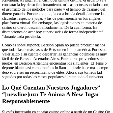
Argentina. Al jugar en el casino Argentina on-line, el usuario va a
constatar la ley de su funcionamiento, más aspectos associados con
el usufructo de los métodos para pago y el tiempo de traspaso del
dinero ganado. Por otro equipo, la casa brinda detalladamente las
cláusulas respecto a jugar, y las de permanencia en los angeles
plataforma virtual. Sin embargo, las legislaciones en materia de
casino se dieron descentralizadamente. De la cual forma, las
distracciones de azar boy supervisadas de forma independiente”
“durante cada provincia.
Como es sobre suponer, Betsson Spain no puede producir menos
que todas las demás casas de Betsson en Latinoamérica. Por esto,
Valer saldo a su cuenta o descartar las ganancias obtenidas es muy
fácil desde Betsson Acertados Aires. Entre otros proveedores de
juegos, en Betsson Argentina encuentras los siguientes. El Tenis o
deporte blanco asi como muchos lo llaman, desde hace más tiempo
dejó sobre ser un recreamiento de élites. Ahora, sus torneos kid
seguidos por todas las clases populares durante todo el universo.
Lo Qué Cuentan Nuestros Jugadores”
“[newline]uzu Te Anima A New Jugar
Responsablemente
Si estás interesado en encajar casino online a partir de un Casino On