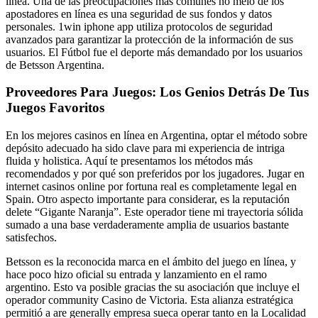
línea. Una de las preocupaciones más comunes no meio de los
apostadores en línea es una seguridad de sus fondos y datos
personales. 1win iphone app utiliza protocolos de seguridad
avanzados para garantizar la protección de la información de sus
usuarios. El Fútbol fue el deporte más demandado por los usuarios
de Betsson Argentina.
Proveedores Para Juegos: Los Genios Detrás De Tus
Juegos Favoritos
En los mejores casinos en línea en Argentina, optar el método sobre
depósito adecuado ha sido clave para mi experiencia de intriga
fluida y holistica. Aquí te presentamos los métodos más
recomendados y por qué son preferidos por los jugadores. Jugar en
internet casinos online por fortuna real es completamente legal en
Spain. Otro aspecto importante para considerar, es la reputación
delete “Gigante Naranja”. Este operador tiene mi trayectoria sólida
sumado a una base verdaderamente amplia de usuarios bastante
satisfechos.
Betsson es la reconocida marca en el ámbito del juego en línea, y
hace poco hizo oficial su entrada y lanzamiento en el ramo
argentino. Esto va posible gracias the su asociación que incluye el
operador community Casino de Victoria. Esta alianza estratégica
permitió a are generally empresa sueca operar tanto en la Localidad