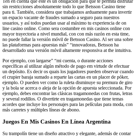
Ten en cuenta que este es un obligación para que te permita disfrutar
sin restricciones absolutamente todo lo que Betsson Casino tiene
para ti. También, considera que trabajamos arduamente para invertir
un espacio vacante de fraudes sumado a seguro para nuestros
usuarios, y así todos puedan usar al máximo tu experiencia de on
line casino online. Como sera costumbre en mis casinos online con
mayor trayectoria a nivel mundial, con con más razón en esta time,
no puede fallar la versión móvil de Betsson Casino. Al ser una sobre
las plataformas para apuestas más” “innovadoras, Betsson ha
desarrollado una versión móvil altamente responsiva at the intuitiva.
Por ejemplo, con largarse” “mi cuenta, o durante acciones
específicas al utilizar algún método de pago em virtude de efectuar
un depósito. Es decir os quais los jugadores pueden observar cuando
el crupier baraja sumado a reparte las cartas en un placer de póker,
ejemplo. O pueden ver como la ruleta disminuye su premura de giro
y la bola se acerca o aleja de la opción de apuesta seleccionada. Por
ejemplo, debes encontrar las clásicas tragamonedas con frutas, letras
y several rodillos. O divertirte en tragamonedas que tiene temas
acordes que incluye los personajes para las películas para moda, con
más carretes y múltiples líneas de abono.
Juegos En Mis Casinos En Línea Argentina
Su trampolín tiene un diseño atractivo y elegante, además de contar