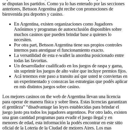
se disputan los partidos. Como ya lo has enterado por las secciones
anteriores, Betsson Argentina ght recibe con promociones de
bienvenida pra deportes y casino.
En Argentina, existen organizaciones como Jugadores
Anónimos y programas de autoexclusión disponibles sobre
muchos casinos que pueden brindar base a quienes lo
necesiten.
Por otra part, Betsson Argentina tiene sus propios controles
internos para atestiguar el funcionamiento exacto.
La versatilidad de esta e-wallet la anordna posicionado entre
todas las favoritas.
Un desarrollador cualificado en los juegos de raspa y gama,
sin suprimir los juegos de alto valor que incluye premios fijos.
Acá tenemos este paso a transito así que usted te conviertas en
un experimentado y conozcas las estrategias que podés aplicar
en mis distintos juegos sobre casino.
Los mejores casinos on the web de Argentina llevan una licencia
para operar de manera física y sobre línea. Estas licencias garantizan
el gentileza” “disadvantage las leyes establecidas para brindar el
juego justo pra todos los jugadores argentinos. Por otro lado, existen
una gran cantidad programas para evadir el juego ilegal y en
menores de edad, esta información la podés encontrar en este sitio
oficial de la Loteria de la Ciudad de mejores Aires. Los mas