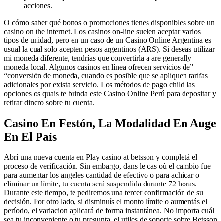
acciones.
O cómo saber qué bonos o promociones tienes disponibles sobre un
casino on the internet. Los casinos on-line suelen aceptar varios
tipos de unidad, pero en un caso de un Casino Online Argentina es
usual la cual solo acepten pesos argentinos (ARS). Si deseas utilizar
mi moneda diferente, tendrías que convertirla a are generally
moneda local. Algunos casinos en línea ofrecen servicios de”
“conversión de moneda, cuando es posible que se apliquen tarifas
adicionales por exista servicio. Los métodos de pago child las
opciones os quais te brinda este Casino Online Perú para depositar y
retirar dinero sobre tu cuenta.
Casino En Festón, La Modalidad En Auge
En El País
Abrí una nueva cuenta en Play casino at betsson y completá el
proceso de verificación. Sin embargo, dans le cas où el cambio fue
para aumentar los angeles cantidad de efectivo o para achicar o
eliminar un límite, tu cuenta será suspendida durante 72 horas.
Durante este tiempo, te pediremos una tercer confirmación de su
decisión. Por otro lado, si disminuís el monto límite o aumentás el
período, el variacion aplicará de forma instantánea. No importa cuál
sea tu inconveniente o tu pregunta, el utiles de soporte sobre Betsson