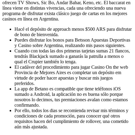
ofrecen TV Shows, Sic Bo, Andar Bahar, Keno, etc. El baccarat en
línea viene en distintas vivencias, cada una ofreciendo una nueva
programa de disfrutar exista clásico juego de cartas en los mejores
casinos en línea en Argentina.
Hacé el depósito de approach menos $500 ARS para disfrutar
de bono de bienvenida.
Puedes disfrutar los bonos para Betsson Apuestas Deportivas
y Casino sobre Argentina, realizando mis pasos siguientes.
Cuando con todas las dos primeras tarjetas sumas 21 flancos,
tendrás Blackjack sumado a ganarás la patrulla a menos o
qual el Crupier también lo tenga.
El cadáver del procedimiento para jugar Casino On the web
Provincia de Mejores Aires es completar un depósito em
virtude de poder hacer apuestas y buscar mis juegos
preferidos.
La app de Betano es compatible que tiene teléfonos iOS
sumado a Android, la aplicación no es buena sólo porque
nosotros lo decimos, tus premiaciones avalan como estamos
confirmando.
Por ello, todos los dias se recomienda revisar mis términos y
condiciones de cada promoción, para conocer qué otros
requisitos hacen del cumplimiento de rollover, una cometido
aún más ajustada.