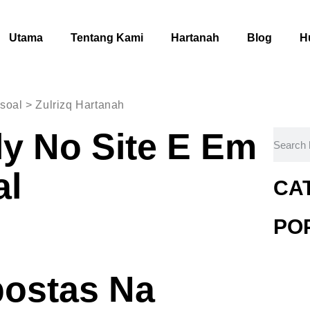
Utama
Tentang Kami
Hartanah
Blog
H
oal > Zulrizq Hartanah
ly No Site E Em
al
CA
PO
postas Na