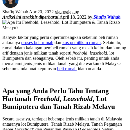
Shafiq Wahab Apr 20, 2022
via qoala.app
Artikel ini terakhir diperbarui
April 18, 2022 by
Shafiq Wahab
Banyak faktor yang perlu dipertimbangkan sebelum beli rumah
antaranya
proses beli rumah
dan
kos pemilikan rumah
. Selain itu,
ramai dalam kalangan pembeli rumah yang masih keliru dan kurang
arif dengan jenis milikan tanah seperti
freehold
,
leasehold
, lot
Bumiputera dan sebagainya. Oleh sebab itu, penting untuk anda
memahami jenis-jenis milikan tanah yang ditawarkan di Malaysia
sebelum anda buat keputusan
beli rumah
idaman anda.
Apa yang Anda Perlu Tahu Tentang
Hartanah
Freehold
,
Leasehold
, Lot
Bumiputera dan Tanah Rizab Melayu
Secara asasnya, terdapat beberapa jenis milikan tanah di Malaysia
antaranya lot Bumiputera, Tanah Rizab Melayu, Tanah Pegangan
Bebas (
Freehold
) dan Pegangan Pajakan (
Leasehold
). Setiap