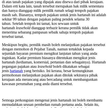
di atas tanah pajakan yang dipajak atau disewa dari pihak kerajaan.
Dalam erti kata lain, tanah tersebut merupakan hak milik sementara
dan hanya dianggap milik pemilik rumah selagi tempoh pajakan
masih sah. Biasanya, tempoh pajakan untuk jenis hartanah ini adalah
sekitar 99 tahun dengan pajakan paling pendek selama 30
tahun. Setelah tempoh ini tamat, kos sewaan untuk
hartanah
leasehold
dianggap terbazir kerana pemilik tidak akan
menerima sebarang pampasan sebaik sahaja tempoh pajakan
tersebut tamat.
Meskipun begitu, pemilik masih boleh melanjutkan pajakan tersebut
dengan memohon di Pejabat Tanah, namun tertakluk kepada
sejumlah bayaran premium mengikut lanjutan tahun yang anda
inginkan. Kadar premium biasanya ditentukan mengikut jenis
hartanah (kediaman, komersial, pertanian dan sebagainya). Hartanah
pegangan pajakan atau
leasehold
boleh dikatakan sebagai
jenis
hartanah
yang berisiko. Ini kerana, besar kemungkinan
permohonan melanjutkan pajakan akan ditolak sekiranya pihak
kerajaan ada merancang atau bercadang untuk membangunkan
kawasan perumahan yang anda diami tersebut.
Semoga perkongsian mengenai jenis hartanah ini boleh membantu
memudahkan urusan pembelian rumah pertama anda. Selain itu,