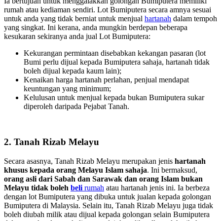
Ia bertujuan untuk menggalakkan golongan Bumiputera memiliki
rumah atau kediaman sendiri. Lot Bumiputera secara amnya sesuai
untuk anda yang tidak berniat untuk menjual
hartanah
dalam tempoh
yang singkat. Ini kerana, anda mungkin berdepan beberapa
kesukaran sekiranya anda jual Lot Bumiputera:
Kekurangan permintaan disebabkan kekangan pasaran (lot
Bumi perlu dijual kepada Bumiputera sahaja, hartanah tidak
boleh dijual kepada kaum lain);
Kenaikan harga hartanah perlahan, penjual mendapat
keuntungan yang minimum;
Kelulusan untuk menjual kepada bukan Bumiputera sukar
diperoleh daripada Pejabat Tanah.
2. Tanah Rizab Melayu
Secara asasnya, Tanah Rizab Melayu merupakan jenis
hartanah
khusus kepada orang Melayu Islam sahaja
. Ini bermaksud,
orang asli dari Sabah dan Sarawak dan orang Islam bukan
Melayu tidak boleh
beli
rumah
atau hartanah jenis ini. Ia berbeza
dengan lot Bumiputera yang dibuka untuk jualan kepada golongan
Bumiputera di Malaysia. Selain itu, Tanah Rizab Melayu juga tidak
boleh diubah milik atau dijual kepada golongan selain Bumiputera