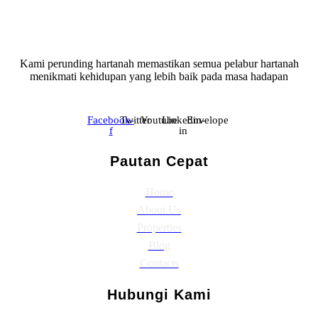
Kami perunding hartanah memastikan semua pelabur hartanah
menikmati kehidupan yang lebih baik pada masa hadapan
Facebook-
Twitter
Youtube
Linkedin-
Envelope
f
in
Pautan Cepat
Home
About Us
Properties
Blog
Contacts
Hubungi Kami